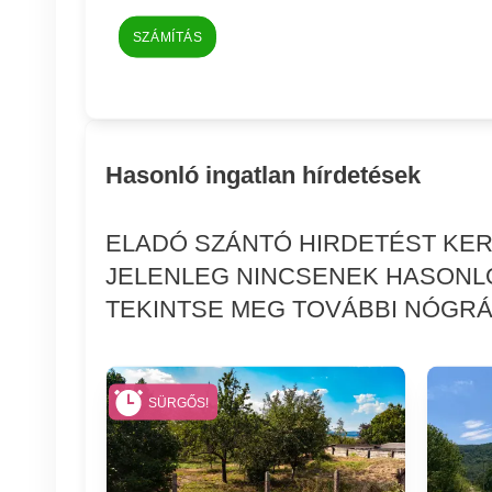
SZÁMÍTÁS
Hasonló ingatlan hírdetések
ELADÓ SZÁNTÓ HIRDETÉST KE
JELENLEG NINCSENEK HASONLÓ
TEKINTSE MEG TOVÁBBI NÓGRÁD
SÜRGŐS!