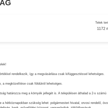
SÁG
Telek ter
1172 
 telek!
 értékkel rendelkezik, így a megvásárlása csak kifüggesztéssel lehetséges.
en, a megközelítése csak földútról lehetséges.
ság határozza meg a környék jellegét is. A településen áthalad a 2-s számú
 a hétköznapokban szükség lehet: polgármesteri hivatal, orvosi rendelő, óvo
ndeltség, bank, művelődési központ, vegyesboltok, töltőállomások.