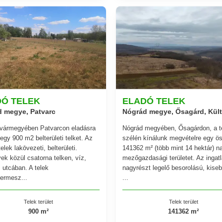
DÓ TELEK
ELADÓ TELEK
 megye, Patvarc
Nógrád megye, Ősagárd, Kült
vármegyében Patvarcon eladásra
Nógrád megyében, Ősagárdon, a t
egy 900 m2 belterületi telket. Az
szélén kínálunk megvételre egy ö
telek lakōvezeti, belterületi.
141362 m² (több mint 14 hektár) 
k közül csatorna telken, víz,
mezőgazdasági területet. Az ingat
 utcában. A telek
nagyrészt legelő besorolású, kise
ermesz...
...
Telek terület
Telek terület
900 m²
141362 m²