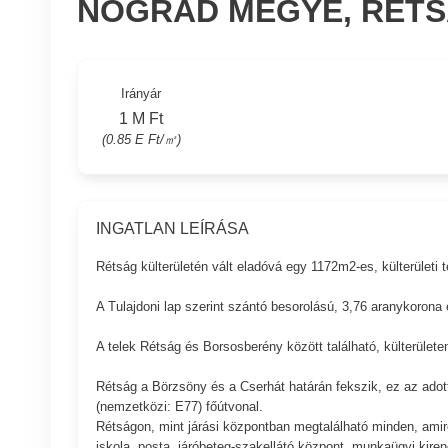
NÓGRÁD MEGYE, RÉT
Irányár
1 M Ft
(0.85 E Ft/㎡)
INGATLAN LEÍRÁSA
Rétság külterületén vált eladóvá egy 1172m2-es, külterületi
A Tulajdoni lap szerint szántó besorolású, 3,76 aranykorona
A telek Rétság és Borsosberény között található, külterület
Rétság a Börzsöny és a Cserhát határán fekszik, ez az adott
(nemzetközi: E77) főútvonal.
Rétságon, mint járási központban megtalálható minden, amire
iskola, posta, járóbeteg-szakellátó központ, munkaügyi kire