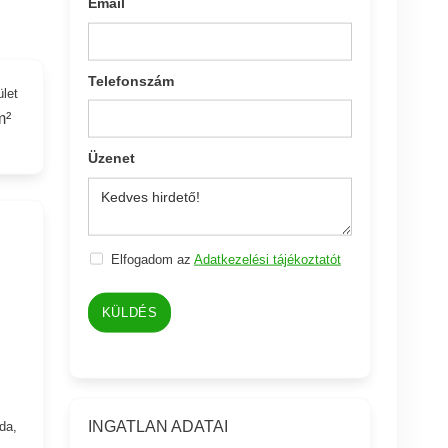
Email
Telefonszám
ület
m²
Üzenet
Elfogadom az
Adatkezelési tájékoztatót
KÜLDÉS
INGATLAN ADATAI
da,