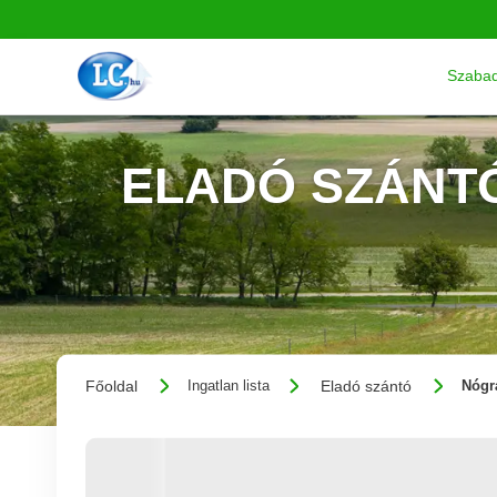
Szabad
ELADÓ SZÁNTÓ
Főoldal
Eladó szántó
Ingatlan lista
Nógr