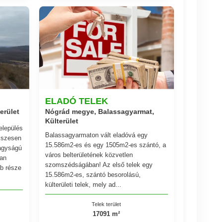
ELADÓ TELEK
erület
Nógrád megye, Balassagyarmat,
Külterület
elepülés
Balassagyarmaton vált eladóvá egy
sszesen
15.586m2-es és egy 1505m2-es szántó, a
nagyságú
város belterületének közvetlen
lan
szomszédságában! Az első telek egy
bb része
15.586m2-es, szántó besorolású,
külterületi telek, mely ad...
Telek terület
17091 m²