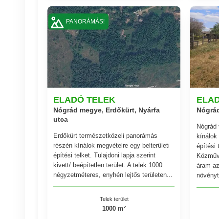
PANORÁMÁS!
ELADÓ TELEK
ELA
Nógrád megye, Erdőkürt, Nyárfa
Nógrád
utca
Nógrád 
Erdőkürt természetközeli panorámás
kínálok 
részén kínálok megvételre egy belterületi
építési 
építési telket. Tulajdoni lapja szerint
Közműve
kivett/ beépítetlen terület. A telek 1000
áram az
négyzetméteres, enyhén lejtős területen...
növényt
Telek terület
1000 m²