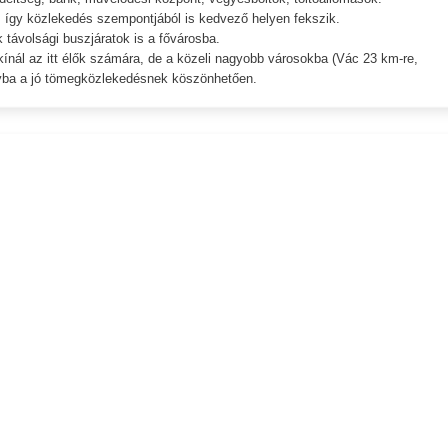
 így közlekedés szempontjából is kedvező helyen fekszik.
k távolsági buszjáratok is a fővárosba.
kínál az itt élők számára, de a közeli nagyobb városokba (Vác 23 km-re,
yba a jó tömegközlekedésnek köszönhetően.