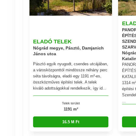
ELA
PANO
ÉPÍTÉ
ELADÓ TELEK
SZEND
SZAR
Nógrád megye, Pásztó, Damjanich
Nógrád
János utca
Katali
Pásztó egyik nyugodt, csendes utcájában,
PANOR
a városközponttól mindössze néhány perc
ÉPÍTÉ
séta távolságra, eladó egy 1191 m²-es,
KATAL
összközműves építési telek. A telek
1314 m²
kiváló adottságokkal rendelkezik, így id...
építési 
Szendeh
...
Telek terület
1191 m²
16.5 M Ft