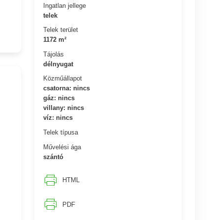
Ingatlan jellege
telek
Telek terület
1172 m²
Tájolás
délnyugat
Közműállapot
csatorna: nincs
gáz: nincs
villany: nincs
víz: nincs
Telek típusa
Művelési ága
szántó
HTML
PDF