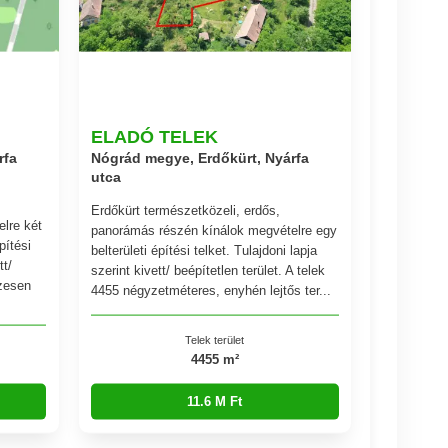
ELADÓ TELEK
rfa
Nógrád megye, Erdőkürt, Nyárfa
utca
Erdőkürt természetközeli, erdős,
lre két
panorámás részén kínálok megvételre egy
pítési
belterületi építési telket. Tulajdoni lapja
tt/
szerint kivett/ beépítetlen terület. A telek
szesen
4455 négyzetméteres, enyhén lejtős ter...
Telek terület
4455 m²
11.6 M Ft