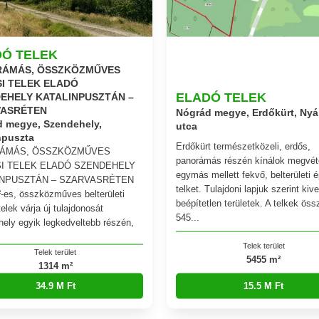
DÓ TELEK
RÁMÁS, ÖSSZKÖZMŰVES
SI TELEK ELADÓ
ELADÓ TELEK
EHELY KATALINPUSZTÁN –
VASRÉTEN
Nógrád megye, Erdőkürt, Nyá
 megye, Szendehely,
utca
npuszta
Erdőkürt természetközeli, erdős,
ÁMÁS, ÖSSZKÖZMŰVES
panorámás részén kínálok megvéte
SI TELEK ELADÓ SZENDEHELY
egymás mellett fekvő, belterületi é
INPUSZTÁN – SZARVASRÉTEN
telket. Tulajdoni lapjuk szerint kive
-es, összközműves belterületi
beépítetlen területek. A telkek ös
telek várja új tulajdonosát
545...
ely egyik legkedveltebb részén,
Telek terület
Telek terület
5455 m²
1314 m²
15.5 M Ft
34.9 M Ft