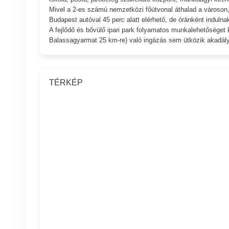
Mivel a 2-es számú nemzetközi főútvonal áthalad a városon,
Budapest autóval 45 perc alatt elérhető, de óránként indulna
A fejlődő és bővülő ipari park folyamatos munkalehetőséget 
Balassagyarmat 25 km-re) való ingázás sem ütközik akadál
TÉRKÉP