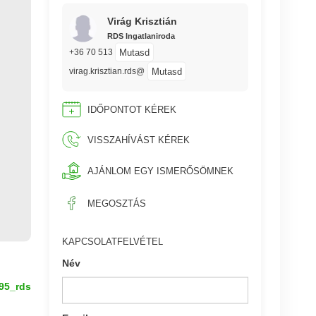
Virág Krisztián
RDS Ingatlaniroda
Mutasd
+36 70 513
Mutasd
virag.krisztian.rds@
IDŐPONTOT KÉREK
VISSZAHÍVÁST KÉREK
AJÁNLOM EGY ISMERŐSÖMNEK
MEGOSZTÁS
KAPCSOLATFELVÉTEL
Név
95_rds