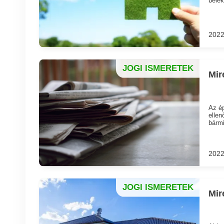
2022
JOGI ISMERETEK
Mir
Az ép
ellen
bármi
2022
JOGI ISMERETEK
Mir