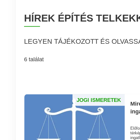
HÍREK ÉPÍTÉS TELKE
LEGYEN TÁJÉKOZOTT ÉS OLVASSA
6 találat
JOGI ISMERETEK
Mir
ing
Előfo
térké
ingat