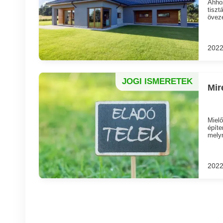
Ahhoz
tiszt
öveze
2022
JOGI ISMERETEK
Mir
Mielő
építe
melyr
2022