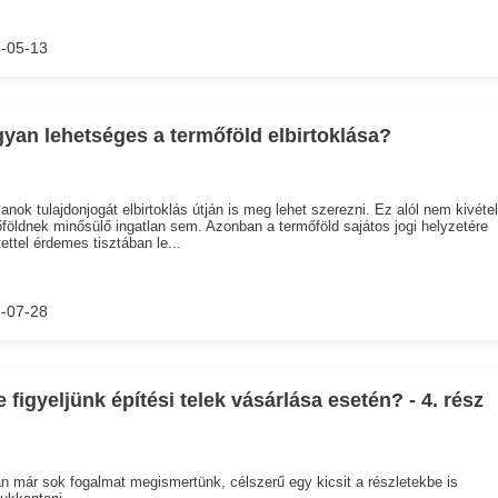
-05-13
yan lehetséges a termőföld elbirtoklása?
lanok tulajdonjogát elbirtoklás útján is meg lehet szerezni. Ez alól nem kivétel
földnek minősülő ingatlan sem. Azonban a termőföld sajátos jogi helyzetére
tettel érdemes tisztában le...
-07-28
e figyeljünk építési telek vásárlása esetén? - 4. rész
n már sok fogalmat megismertünk, célszerű egy kicsit a részletekbe is
ukkantani....