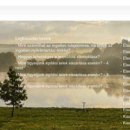
Legfrissebb híreink
Tová
- Mire számíthat az ingatlan tulajdonosa, ha téves az
- Ela
ingatlan-nyilvántartási térkép?
- Ela
- Hogyan lehetséges a termőföld elbirtoklása?
- Ela
- Mire figyeljünk építési telek vásárlása esetén? - 4.
- El
rész
- Ela
- Mire figyeljünk építési telek vásárlása esetén? - 3.
- Ela
rész
- Ela
- Mire figyeljünk építési telek vásárlása esetén? - 2.
- Ela
rész
- Ela
- Ela
- Ela
- Kia
- Kia