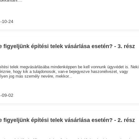
-10-24
e figyeljünk építési telek vásárlása esetén? - 3. rész
ítési telek megvásárlásába mindenképpen be kell vonnunk ügyvédet is. Neki 
őriznie, hogy kik a tulajdonosok, van-e bejegyezve haszonélvezet, vagy
lyen jog más személy nevére, mekkor...
-09-02
e figyeljünk építési telek vásárlása esetén? - 2. rész