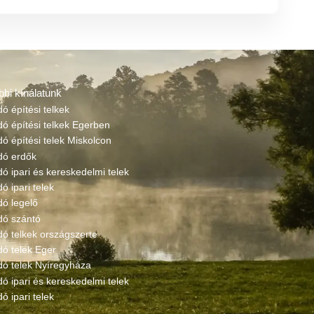
bbi kínálatunk
dó építési telkek
dó építési telkek Egerben
dó építési telek Miskolcon
adó erdők
dó ipari és kereskedelmi telek
dó ipari telek
dó legelő
dó szántó
dó telkek országszerte
dó telek Eger
dó telek Nyíregyháza
dó ipari és kereskedelmi telek
dó ipari telek