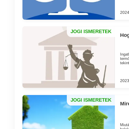
2024
JOGI ISMERETEK
Hog
Ingat
termő
tekin
2023
JOGI ISMERETEK
Mir
Miutá
belek