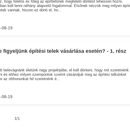
, hogy felelős és főleg az építtetőnek megfelelő döntést lehessen hozni,
ában kell lenni néhány alapvető fogalommal. Elsőnek nézzük meg milyen épít
tek vannak, hiszen ez dönti el, ho...
-08-19
e figyeljünk építési telek vásárlása esetén? - 1. rész
tt belevágnánk életünk nagy projektjébe, el kell dönteni, hogy mit szeretnénk
ni és ehhez milyen szempontok szerint vásároljuk meg az építési telkünket
e az otthonunkat fel szeretnénk é...
-08-19
1/1