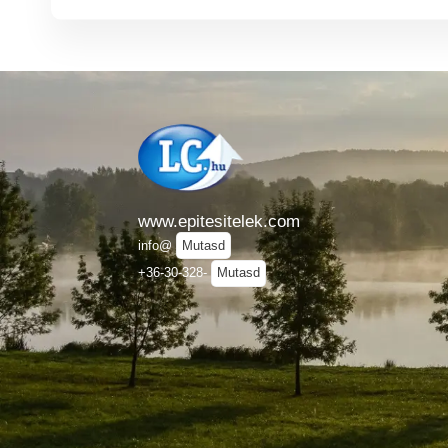
www.epitesitelek.com
info@
Mutasd
+36-30-328-
Mutasd