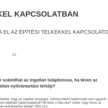
KKEL KAPCSOLATBAN
 EL AZ ÉPÍTÉSI TELKEKKEL KAPCSOLATO
1/1
e számíthat az ingatlan tulajdonosa, ha téves az
atlan-nyilvántartási térkép?
rdulhat, hogy az ingatlan tényleges, természetbeni határvonala nem egyezik 
pen található határvonalakkal? Mi lehet a hiba oka? Lehet, hogy téves az
lan-nyilvántartási térkép? Mire szá...