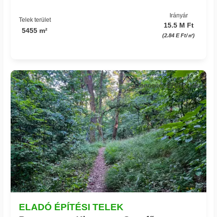
Irányár
Telek terület
15.5 M Ft
5455 m²
(2.84 E Ft/㎡)
Azonosító: 12852_rds
ELADÓ ÉPÍTÉSI TELEK