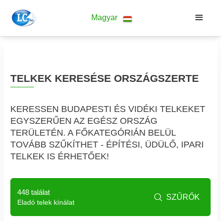
Magyar
TELKEK KERESÉSE ORSZÁGSZERTE
KERESSEN BUDAPESTI ÉS VIDÉKI TELKEKET
EGYSZERŰEN AZ EGÉSZ ORSZÁG
TERÜLETÉN. A FŐKATEGÓRIÁN BELÜL
TOVÁBB SZŰKÍTHET - ÉPÍTÉSI, ÜDÜLŐ, IPARI
TELKEK IS ÉRHETŐEK!
448 találat
SZŰRŐK

Eladó telek kínálat