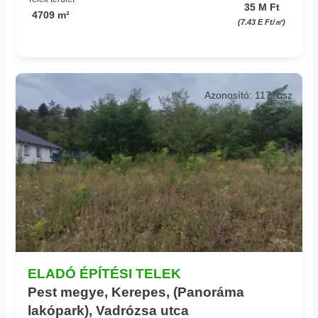
35 M Ft
4709 m²
(7.43 E Ft/㎡)
Azonosító: 117_osz
ELADÓ ÉPÍTÉSI TELEK
Pest megye, Kerepes, (Panoráma
lakópark), Vadrózsa utca