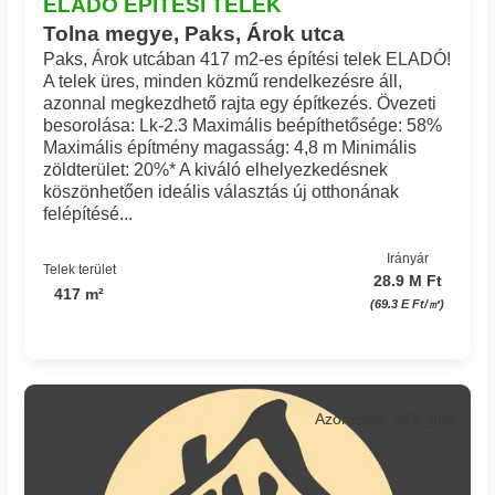
ELADÓ ÉPÍTÉSI TELEK
Tolna megye, Paks, Árok utca
Paks, Árok utcában 417 m2-es építési telek ELADÓ!
A telek üres, minden közmű rendelkezésre áll,
azonnal megkezdhető rajta egy építkezés. Övezeti
besorolása: Lk-2.3 Maximális beépíthetősége: 58%
Maximális építmény magasság: 4,8 m Minimális
zöldterület: 20%* A kiváló elhelyezkedésnek
köszönhetően ideális választás új otthonának
felépítésé...
Irányár
Telek terület
28.9 M Ft
417 m²
(69.3 E Ft/㎡)
Azonosító: 349_gbn