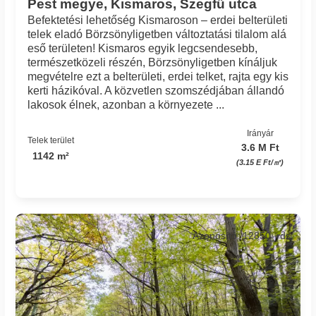
Pest megye, Kismaros, Szegfű utca
Befektetési lehetőség Kismaroson – erdei belterületi
telek eladó Börzsönyligetben változtatási tilalom alá
eső területen! Kismaros egyik legcsendesebb,
természetközeli részén, Börzsönyligetben kínáljuk
megvételre ezt a belterületi, erdei telket, rajta egy kis
kerti házikóval. A közvetlen szomszédjában állandó
lakosok élnek, azonban a környezete ...
Irányár
Telek terület
3.6 M Ft
1142 m²
(3.15 E Ft/㎡)
Azonosító: 12850_rds