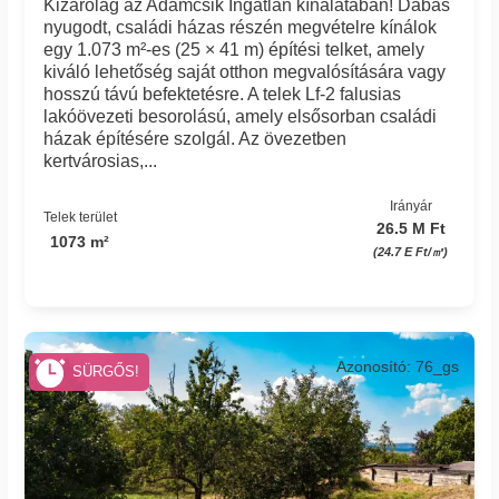
Kizárólag az Adamcsik Ingatlan kínálatában! Dabas
nyugodt, családi házas részén megvételre kínálok
egy 1.073 m²-es (25 × 41 m) építési telket, amely
kiváló lehetőség saját otthon megvalósítására vagy
hosszú távú befektetésre. A telek Lf-2 falusias
lakóövezeti besorolású, amely elsősorban családi
házak építésére szolgál. Az övezetben
kertvárosias,...
Irányár
Telek terület
26.5 M Ft
1073 m²
(24.7 E Ft/㎡)
Azonosító: 76_gs
SÜRGŐS!