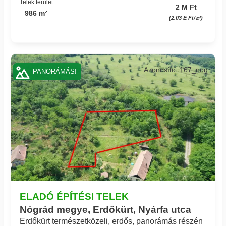
Telek terület
2 M Ft
986 m²
(2.03 E Ft/㎡)
Azonosító: 167_nog
PANORÁMÁS!
ELADÓ ÉPÍTÉSI TELEK
Nógrád megye, Erdőkürt, Nyárfa utca
Erdőkürt természetközeli, erdős, panorámás részén