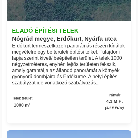
ELADÓ ÉPÍTÉSI TELEK
Nógrád megye, Erdőkürt, Nyárfa utca
Erdőkürt természetközeli panorámás részén kínálok
megvételre egy belterületi építési telket. Tulajdoni
lapja szerint kivett/ beépítetlen terület. A telek 1000
négyzetméteres, enyhén lejtős területen fekszik,
amely garantálja az állandó panorámát a környék
gyönyörű dombjaira és Erdőkürtre. A helyi építési
szabályzat ide vonatkozó szabályozás...
Irányár
Telek terület
4.1 M Ft
1000 m²
(4.1 E Ft/㎡)