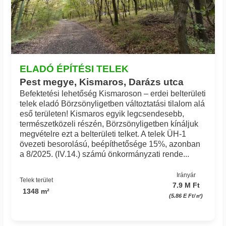
ELADÓ ÉPÍTÉSI TELEK
Pest megye, Kismaros, Darázs utca
Befektetési lehetőség Kismaroson – erdei belterületi
telek eladó Börzsönyligetben változtatási tilalom alá
eső területen! Kismaros egyik legcsendesebb,
természetközeli részén, Börzsönyligetben kínáljuk
megvételre ezt a belterületi telket. A telek ÜH-1
övezeti besorolású, beépíthetősége 15%, azonban
a 8/2025. (IV.14.) számú önkormányzati rende...
Irányár
Telek terület
7.9 M Ft
1348 m²
(5.86 E Ft/㎡)