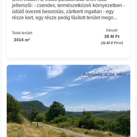
jellemzői: - csendes, természetközeli környezetben -
üdülő övezeti besorolás, zártkerti ingatlan - egy
része kert, egy része pedig fásított terület megn...
Irányár
Telek terület
39 M Ft
3414 m²
(11.42 E Ft/㎡)
Azonosító: 4224_mlux