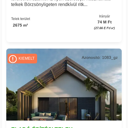
telkek Börzsönyligeten rendkívül ritk...
Irányár
Telek terület
74 M Ft
2675 m²
(27.66 E Ft/㎡)
Azonosító: 1083_gz
KIEMELT