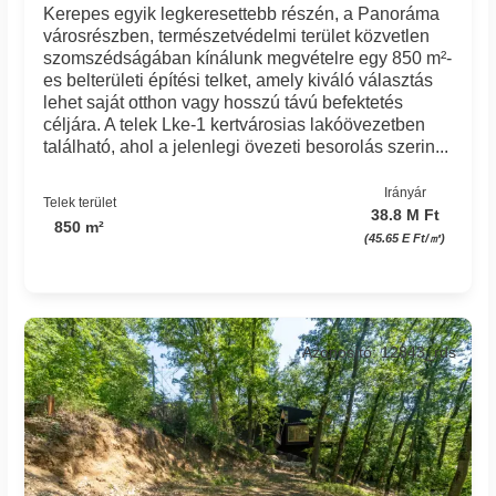
Kerepes egyik legkeresettebb részén, a Panoráma
városrészben, természetvédelmi terület közvetlen
szomszédságában kínálunk megvételre egy 850 m²-
es belterületi építési telket, amely kiváló választás
lehet saját otthon vagy hosszú távú befektetés
céljára. A telek Lke-1 kertvárosias lakóövezetben
található, ahol a jelenlegi övezeti besorolás szerin...
Irányár
Telek terület
38.8 M Ft
850 m²
(45.65 E Ft/㎡)
Azonosító: 12843_rds