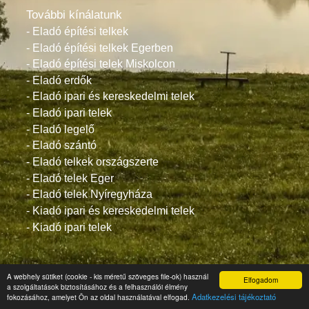
További kínálatunk
- Eladó építési telkek
- Eladó építési telkek Egerben
- Eladó építési telek Miskolcon
- Eladó erdők
- Eladó ipari és kereskedelmi telek
- Eladó ipari telek
- Eladó legelő
- Eladó szántó
- Eladó telkek országszerte
- Eladó telek Eger
- Eladó telek Nyíregyháza
- Kiadó ipari és kereskedelmi telek
- Kiadó ipari telek
Eladó építési telkek, üdülő vagy hétvégi telek, ipari telek.
A webhely sütiket (cookie - kis méretű szöveges file-ok) használ
Elfogadom
a szolgáltatások biztosításához és a felhasználói élmény
Adatkezelési tájékoztató
fokozásához, amelyet Ön az oldal használatával elfogad.
Oldaltérkép