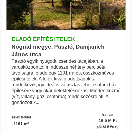
ELADÓ ÉPÍTÉSI TELEK
Nógrád megye, Pásztó, Damjanich
János utca
Pásztó egyik nyugodt, csendes utcájában, a
városközponttól mindössze néhány perc séta
távolságra, eladó egy 1191 m²-es, összközműves
építési telek. A telek kiváló adottságokkal
rendelkezik, így ideális választás lehet családi ház
építésére vagy akár befektetésnek is. Minden közmű
(víz, villany, gáz, csatorna) rendelkezésre áll. A
gondozott k...
Irányár
Telek terület
16.5 M Ft
1191 m²
(13.85 E Ft/㎡)