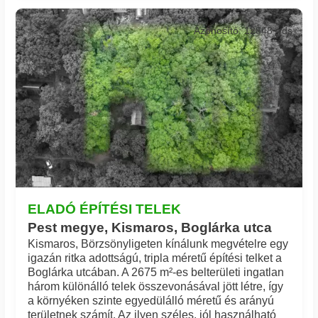
Azonosító: 12848_rds
ELADÓ ÉPÍTÉSI TELEK
Pest megye, Kismaros, Boglárka utca
Kismaros, Börzsönyligeten kínálunk megvételre egy
igazán ritka adottságú, tripla méretű építési telket a
Boglárka utcában. A 2675 m²-es belterületi ingatlan
három különálló telek összevonásával jött létre, így
a környéken szinte egyedülálló méretű és arányú
területnek számít. Az ilyen széles, jól használható