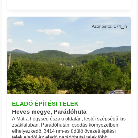
Azonosító: 174_jh
ELADÓ ÉPÍTÉSI TELEK
Heves megye, Parádóhuta
A Mátra hegység északi oldalán, festői szépségű kis
zsákfaluban, Parádóhután, csodás környezetben
elhelyezkedő, 3414 nm-es üdülő övezeti építési
telek eladó! Az eladó parádóhutai telek főbb