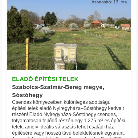
Azonosító: 13_ota
ELADÓ ÉPÍTÉSI TELEK
Szabolcs-Szatmár-Bereg megye,
Sóstóhegy
Csendes környezetben különleges adottságú
építési telek eladó Nyíregyháza–Sóstóhegy kedvelt
részén! Eladó Nyíregyháza-Sóstóhegy csendes,
folyamatosan fejlődő részén egy 1.275 m²-es építési
telek, amely ideális választás lehet családi ház
építésére vagy hosszú távú befektetésnek egyaránt.