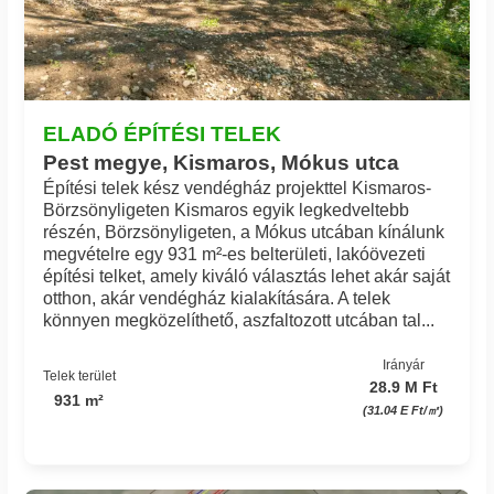
ELADÓ ÉPÍTÉSI TELEK
Pest megye, Kismaros, Mókus utca
Építési telek kész vendégház projekttel Kismaros-
Börzsönyligeten Kismaros egyik legkedveltebb
részén, Börzsönyligeten, a Mókus utcában kínálunk
megvételre egy 931 m²-es belterületi, lakóövezeti
építési telket, amely kiváló választás lehet akár saját
otthon, akár vendégház kialakítására. A telek
könnyen megközelíthető, aszfaltozott utcában tal...
Irányár
Telek terület
28.9 M Ft
931 m²
(31.04 E Ft/㎡)