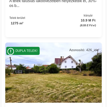
A telek falusias lakóövezetben helyezkedik el, 30%-
os b...
Irányár
Telek terület
10.9 M Ft
1275 m²
(8.55 E Ft/㎡)
Azonosító: 426_ide
DUPLA TELEK!