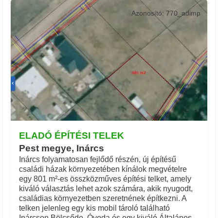
Azonosító: 770_adimp
ELADÓ ÉPÍTÉSI TELEK
Pest megye, Inárcs
Inárcs folyamatosan fejlődő részén, új építésű
családi házak környezetében kínálok megvételre
egy 801 m²-es összközműves építési telket, amely
kiváló választás lehet azok számára, akik nyugodt,
családias környezetben szeretnének építkezni. A
telken jelenleg egy kis mobil tároló található
Inárcson Bölcsőde, Óvoda és egy kiváló Általános