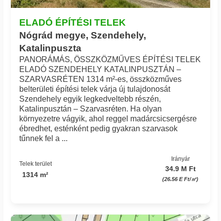
ELADÓ ÉPÍTÉSI TELEK
Nógrád megye, Szendehely,
Katalinpuszta
PANORÁMÁS, ÖSSZKÖZMŰVES ÉPÍTÉSI TELEK
ELADÓ SZENDEHELY KATALINPUSZTÁN –
SZARVASRÉTEN 1314 m²-es, összközműves
belterületi építési telek várja új tulajdonosát
Szendehely egyik legkedveltebb részén,
Katalinpusztán – Szarvasréten. Ha olyan
környezetre vágyik, ahol reggel madárcsicsergésre
ébredhet, esténként pedig gyakran szarvasok
tűnnek fel a ...
Irányár
Telek terület
34.9 M Ft
1314 m²
(26.56 E Ft/㎡)