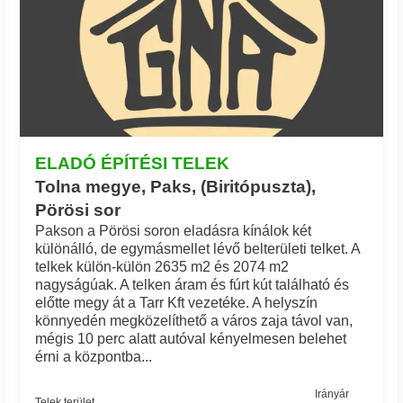
ELADÓ ÉPÍTÉSI TELEK
Tolna megye, Paks, (Biritópuszta),
Pörösi sor
Pakson a Pörösi soron eladásra kínálok két
különálló, de egymásmellet lévő belterületi telket. A
telkek külön-külön 2635 m2 és 2074 m2
nagyságúak. A telken áram és fúrt kút található és
előtte megy át a Tarr Kft vezetéke. A helyszín
könnyedén megközelíthető a város zaja távol van,
mégis 10 perc alatt autóval kényelmesen belehet
érni a központba...
Irányár
Telek terület