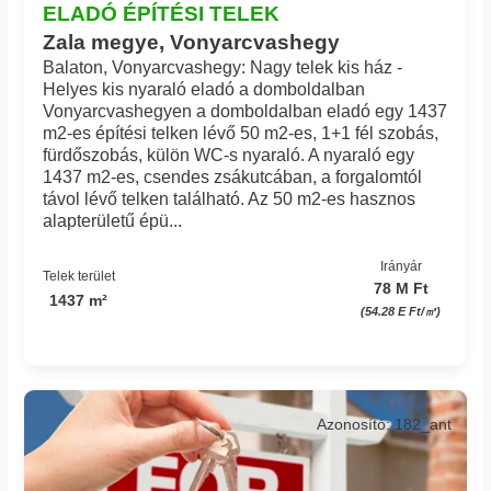
ELADÓ ÉPÍTÉSI TELEK
Zala megye, Vonyarcvashegy
Balaton, Vonyarcvashegy: Nagy telek kis ház -
Helyes kis nyaraló eladó a domboldalban
Vonyarcvashegyen a domboldalban eladó egy 1437
m2-es építési telken lévő 50 m2-es, 1+1 fél szobás,
fürdőszobás, külön WC-s nyaraló. A nyaraló egy
1437 m2-es, csendes zsákutcában, a forgalomtól
távol lévő telken található. Az 50 m2-es hasznos
alapterületű épü...
Irányár
Telek terület
78 M Ft
1437 m²
(54.28 E Ft/㎡)
Azonosító: 182_ant