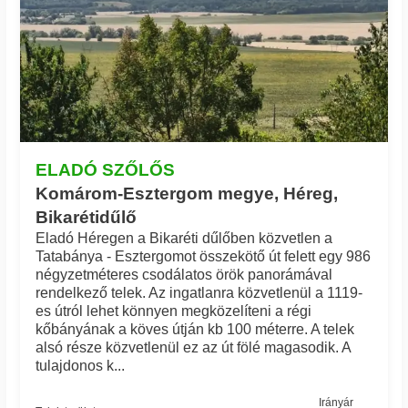
ELADÓ SZŐLŐS
Komárom-Esztergom megye, Héreg,
Bikarétidűlő
Eladó Héregen a Bikaréti dűlőben közvetlen a
Tatabánya - Esztergomot összekötő út felett egy 986
négyzetméteres csodálatos örök panorámával
rendelkező telek. Az ingatlanra közvetlenül a 1119-
es útról lehet könnyen megközelíteni a régi
kőbányának a köves útján kb 100 méterre. A telek
alsó része közvetlenül ez az út fölé magasodik. A
tulajdonos k...
Irányár