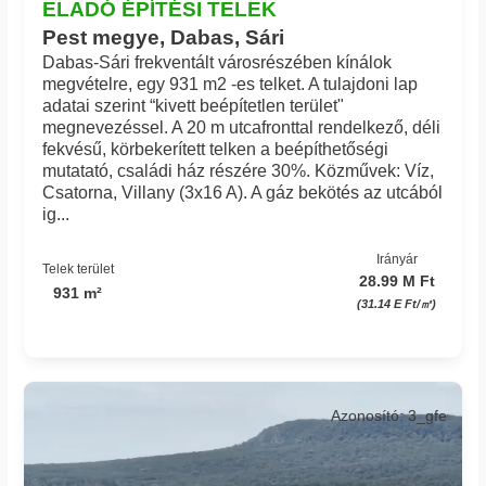
ELADÓ ÉPÍTÉSI TELEK
Pest megye, Dabas, Sári
Dabas-Sári frekventált városrészében kínálok
megvételre, egy 931 m2 -es telket. A tulajdoni lap
adatai szerint “kivett beépítetlen terület"
megnevezéssel. A 20 m utcafronttal rendelkező, déli
fekvésű, körbekerített telken a beépíthetőségi
mutatató, családi ház részére 30%. Közművek: Víz,
Csatorna, Villany (3x16 A). A gáz bekötés az utcából
ig...
Irányár
Telek terület
28.99 M Ft
931 m²
(31.14 E Ft/㎡)
Azonosító: 3_gfe