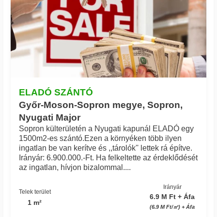
ELADÓ SZÁNTÓ
Győr-Moson-Sopron megye, Sopron,
Nyugati Major
Sopron külterületén a Nyugati kapunál ELADÓ egy
1500m2-es szántó.Ezen a környéken több ilyen
ingatlan be van kerítve és ,,tárolók'' lettek rá építve.
Irányár: 6.900.000.-Ft. Ha felkeltette az érdeklődését
az ingatlan, hívjon bizalommal....
Irányár
Telek terület
6.9 M Ft + Áfa
1 m²
(6.9 M Ft/㎡) + Áfa