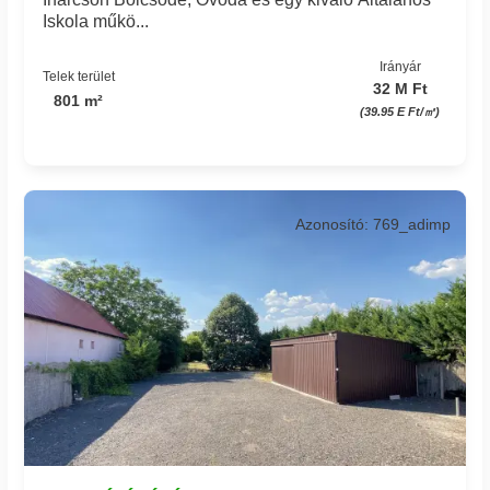
Iskola műkö...
Irányár
Telek terület
32 M Ft
801 m²
(39.95 E Ft/㎡)
Azonosító: 769_adimp