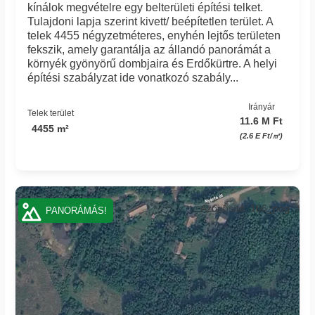
kínálok megvételre egy belterületi építési telket.
Tulajdoni lapja szerint kivett/ beépítetlen terület. A
telek 4455 négyzetméteres, enyhén lejtős területen
fekszik, amely garantálja az állandó panorámát a
környék gyönyörű dombjaira és Erdőkürtre. A helyi
építési szabályzat ide vonatkozó szabály...
Irányár
Telek terület
11.6 M Ft
4455 m²
(2.6 E Ft/㎡)
Azonosító: 166_nog
PANORÁMÁS!