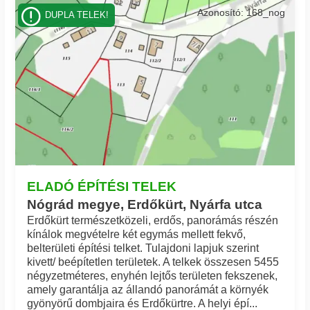
Azonosító: 168_nog
DUPLA TELEK!
ELADÓ ÉPÍTÉSI TELEK
Nógrád megye, Erdőkürt, Nyárfa utca
Erdőkürt természetközeli, erdős, panorámás részén
kínálok megvételre két egymás mellett fekvő,
belterületi építési telket. Tulajdoni lapjuk szerint
kivett/ beépítetlen területek. A telkek összesen 5455
négyzetméteres, enyhén lejtős területen fekszenek,
amely garantálja az állandó panorámát a környék
gyönyörű dombjaira és Erdőkürtre. A helyi épí...