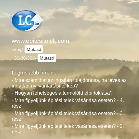
www.epitesitelek.com
info@
Mutasd
+36-30-328-
Mutasd
Legfrissebb híreink
- Mire számíthat az ingatlan tulajdonosa, ha téves az
ingatlan-nyilvántartási térkép?
- Hogyan lehetséges a termőföld elbirtoklása?
- Mire figyeljünk építési telek vásárlása esetén? - 4.
rész
- Mire figyeljünk építési telek vásárlása esetén? - 3.
rész
- Mire figyeljünk építési telek vásárlása esetén? - 2.
rész